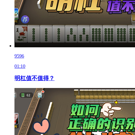
9596
01:10
明杠值不值得？